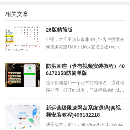
严禁用于含有木马、病毒、诈骗、色情、赌博等一切违法违规
用途 ；
相关文章
26版精简版
文章版权声明
申明：本店不为从事非法行业客户提供任
1. 本站所有资源来源于用户上传和网络，如有侵权请邮件
联系站长！

何服务搭建环境：Linux宝塔面板+nginx+
2. 分享目的仅供大家学习和交流，您必须在下载后24小时
php7.2+mysql5.6必须是nginx才行演示
内删除！

3. 不得使用于非法商业用途，不得违反国家法律。否则后
版：后台地址：http://rw260114.rw26.sh
果自负！

防洪直连（含有视频安装教程）40
o...
4. 本站提供的源码、模板、插件等等其他资源，都不包含
6172058防简单版
技术服务请大家谅解！

5. 如有链接无法下载、失效或广告，请联系管理员处理！

这个原理是用一个正常前档域名，通过程
6. 本站资源赞助只是摆设，本站源码仅提供给会员学习使
用！

序处理，打开红域名，已被拦截的红域
7. 如遇到加密压缩包，请使用360解压,如遇到无法解压的
名，通过此源码可以实现不提示拦截，直
请联系管理员！

8. 请仔细斟酌后赞助本站，赞助成功后，不退款，站点不
接在微信/00/抖音内打开。无需跳转到浏
提供任形式的技术支持！
新运营级限速网盘系统源码(含视
览器，也能打开安全中转跳转。无须数据
频安装教程)406182218
库，即可使用。精简...
演示版本：后台：http://rw260115.rw26.s