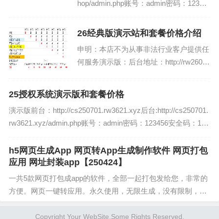
hop/admin.php账号：admin密码：12345
6前台：http://rw260115.rw26.shop账号：
123456密码：...
26经典版演示站和套餐价格介绍
申明：本店不为从事非法行业客户提供任
何服务演示版：后台地址：http://rw26011
2.rw26.shop/Admin/Public/login.html后台
账号：admin后台密码：123456...
25授权系统演示版和套餐价格
演示版前台：http://cs250701.rw3621.xyz后台:http://cs250701.
rw3621.xyz/admin.php账号：admin密码：123456安全码：123
456...
h5网页生成App 网页转App生成制作软件 网页打包
应用 网址封装app【250424】
一共5款网页打包成app的软件，全部一起打包发给您，非常的
方便。网页一键转应用。永久使用，无限生成，没有限制，无
需会员!支持自定义修改app图标，app名字，app网址:app包
名，app版本号。安卓...
Copyright Your WebSite.Some Rights Reserved.